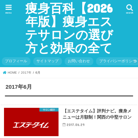
痩身百科【2026
menu
search
年版】痩身エス
テサロンの選び
方と効果の全て
プロフィール
サイトマップ
お問い合わせ
プライバシーポリシー
HOME
2017年
6月
2017年6月
サロン紹介
【エステタイム】評判ナビ。痩身メ
ニューは月額制！関西の中堅サロン
2017.06.29