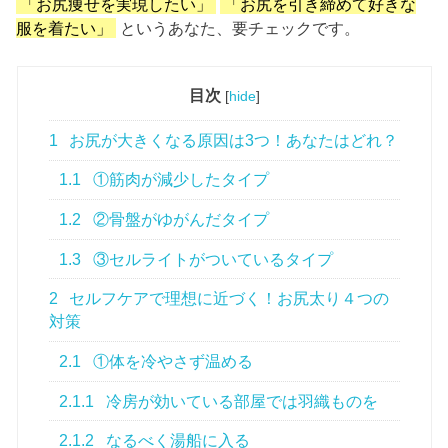
「お尻痩せを実現したい」
「お尻を引き締めて好きな
服を着たい」
というあなた、要チェックです。
目次
[
hide
]
1
お尻が大きくなる原因は3つ！あなたはどれ？
1.1
①筋肉が減少したタイプ
1.2
②骨盤がゆがんだタイプ
1.3
③セルライトがついているタイプ
2
セルフケアで理想に近づく！お尻太り４つの
対策
2.1
①体を冷やさず温める
2.1.1
冷房が効いている部屋では羽織ものを
2.1.2
なるべく湯船に入る