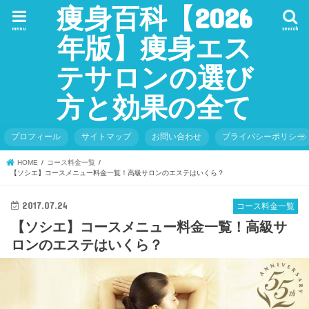
痩身百科【2026
menu
search
年版】痩身エス
テサロンの選び
方と効果の全て
プロフィール
サイトマップ
お問い合わせ
プライバシーポリシー
HOME
コース料金一覧
【ソシエ】コースメニュー料金一覧！高級サロンのエステはいくら？
2017.07.24
コース料金一覧
【ソシエ】コースメニュー料金一覧！高級サ
ロンのエステはいくら？