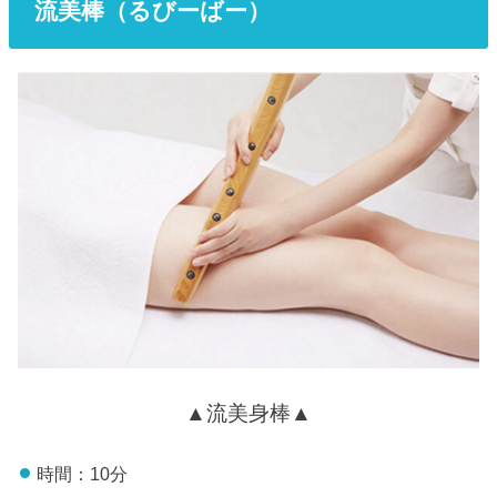
流美棒（るびーばー）
▲流美身棒▲
時間：10分