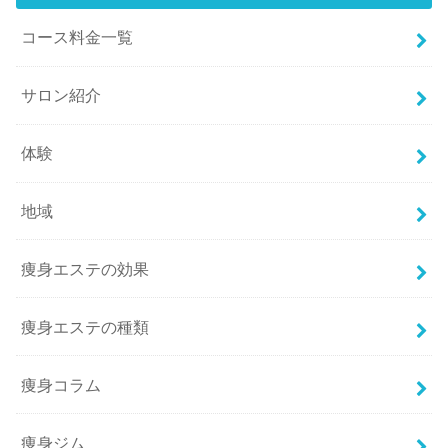
コース料金一覧
サロン紹介
体験
地域
痩身エステの効果
痩身エステの種類
痩身コラム
痩身ジム