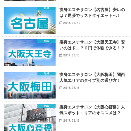
地域
痩身エステサロン【名古屋】安いの
は？尾張でラストダイエットへ！
2017.08.20
地域
痩身エステサロン【大阪天王寺】安
いのはドコ？０円で体験できる！？
2017.08.16
地域
痩身エステサロン【大阪梅田】関西
人気エリアのタイプ別の選び方！
2017.08.15
地域
痩身エステサロン【大阪心斎橋】人
気スポットエリアのオススメは？
2017.08.15