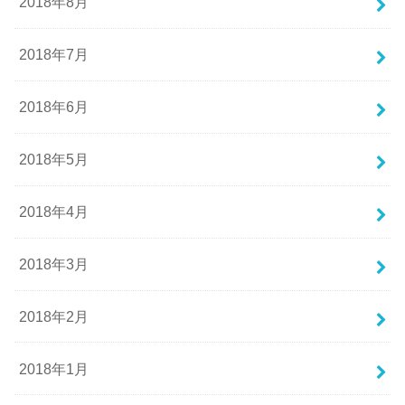
2018年8月
2018年7月
2018年6月
2018年5月
2018年4月
2018年3月
2018年2月
2018年1月