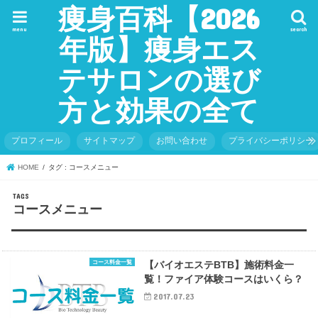
痩身百科【2026
menu
search
年版】痩身エス
テサロンの選び
方と効果の全て
プロフィール
サイトマップ
お問い合わせ
プライバシーポリシー
HOME
タグ : コースメニュー
コースメニュー
コース料金一覧
【バイオエステBTB】施術料金一
覧！ファイア体験コースはいくら？
2017.07.23