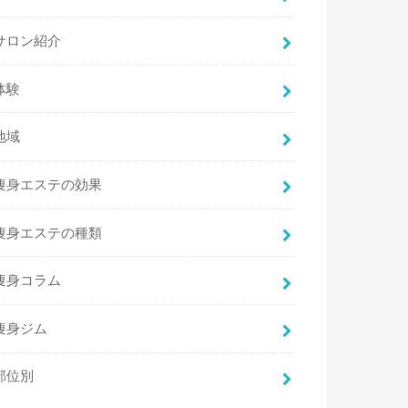
サロン紹介
体験
地域
痩身エステの効果
痩身エステの種類
痩身コラム
痩身ジム
部位別