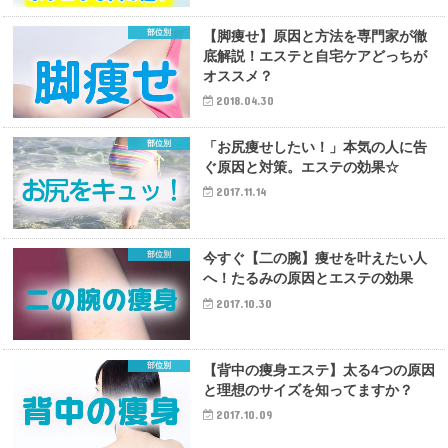
部位別
【脚痩せ】原因と方法を専門家が徹
底解説！エステと自宅ケアどっちが
オススメ？
2018.04.30
部位別
「お尻痩せしたい！」本気の人に告
ぐ原因と対策。エステの効果☆
2017.11.14
部位別
今すぐ【二の腕】痩せを叶えたい人
へ！たるみの原因とエステの効果
2017.10.30
部位別
【背中の痩身エステ】太る4つの原因
と理想のサイズを知ってますか？
2017.10.09