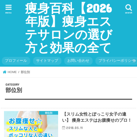
痩身百科【2026
menu
search
年版】痩身エス
テサロンの選び
方と効果の全て
プロフィール
サイトマップ
お問い合わせ
プライバシーポリシー
HOME
部位別
部位別
部位別
【スリム女性とぽっこり女子の違
い】 痩身エステはお腹痩せのプロ！
2018.05.11