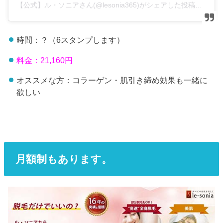
【公式】ル・ソニアさん(@lesonia365)がシェアした投稿
–
20
時間：？（6スタンプします）
料金：21,160円
オススメな方：コラーゲン・肌引き締め効果も一緒に
欲しい
月額制もあります。