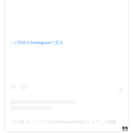
この投稿をInstagramで見る
【公式】ル・ソニアさん(@lesonia365)がシェアした投稿
–
20