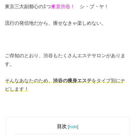
東京三大副都心の1つ
東京渋谷！
シ・ブ・ヤ！
流行の発信地だから、痩せなきゃ楽しめない。
ご存知のとおり、渋谷もたくさんエステサロンがありま
す。
そんなあなたのため、
渋谷の痩身エステ
をタイプ別にナ
ビします！
目次
[
hide
]