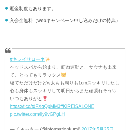
返金制度もあります。
入会金無料（webキャンペーン申し込みだけの特典）
#キレイサローネ
ヘッドスパから始まり、筋肉運動と、サウナも出来
て、とってもリラックス
寝てただけだけどw太もも周りも1cmスッキリしたし
心も身体もスッキリして明日からまた頑張れそう♡
いつもありがと
https://t.co/tdFXqQpMM3
#KIREISALONE
pic.twitter.com/Iiy9vGPgLH
— くみっきー (@informationkumi)
2017年5月25日