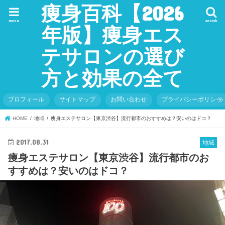
痩身百科【2026
menu
search
年版】痩身エス
テサロンの選び
方と効果の全て
プロフィール
サイトマップ
お問い合わせ
プライバシーポリシー
HOME
地域
痩身エステサロン【東京渋谷】流行都市のおすすめは？安いのはドコ？
2017.08.31
地域
痩身エステサロン【東京渋谷】流行都市のお
すすめは？安いのはドコ？