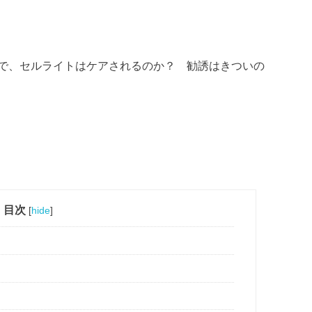
で、セルライトはケアされるのか？ 勧誘はきついの
目次
[
hide
]