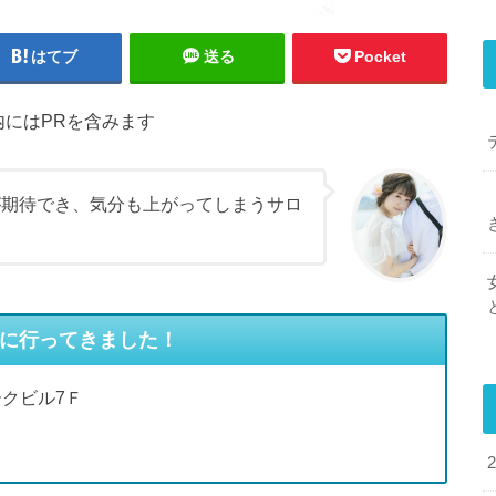
はてブ
送る
Pocket
内にはPRを含みます
が期待でき、気分も上がってしまうサロ
田）に行ってきました！
ークビル7Ｆ