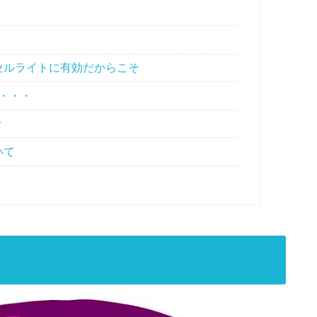
セルライトに有効だからこそ
・・・
？
いて