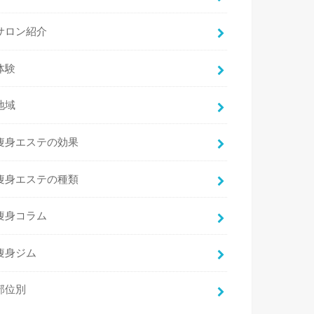
サロン紹介
体験
地域
痩身エステの効果
痩身エステの種類
痩身コラム
痩身ジム
部位別