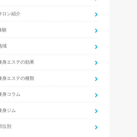
サロン紹介
体験
地域
痩身エステの効果
痩身エステの種類
痩身コラム
痩身ジム
部位別